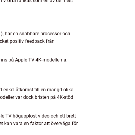
ple TV ofta rankas som en av de mest
1), har en snabbare processor och
cket positiv feedback från
inns på Apple TV 4K-modellerna.
jöd enkel åtkomst till en mängd olika
odeller var dock bristen på 4K-stöd
e TV högupplöst video och ett brett
t kan vara en faktor att överväga för