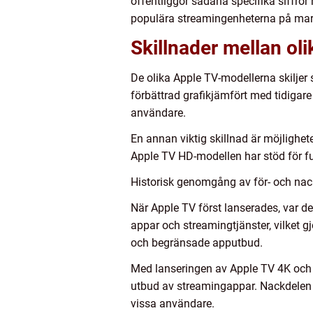
offentliggör sådana specifika siffror
populära streamingenheterna på ma
Skillnader mellan ol
De olika Apple TV-modellerna skiljer
förbättrad grafikjämfört med tidigare
användare.
En annan viktig skillnad är möjligh
Apple TV HD-modellen har stöd för f
Historisk genomgång av för- och nac
När Apple TV först lanserades, var det
appar och streamingtjänster, vilket 
och begränsade apputbud.
Med lanseringen av Apple TV 4K och 
utbud av streamingappar. Nackdelen ä
vissa användare.