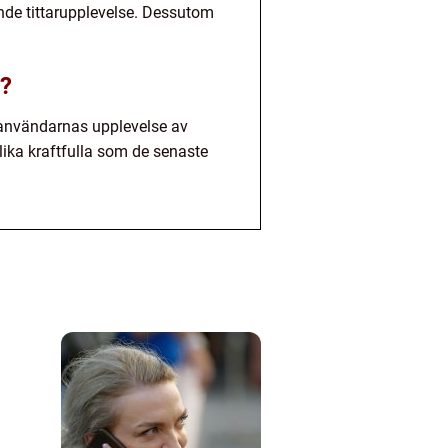
nde tittarupplevelse. Dessutom
r?
 användarnas upplevelse av
lika kraftfulla som de senaste