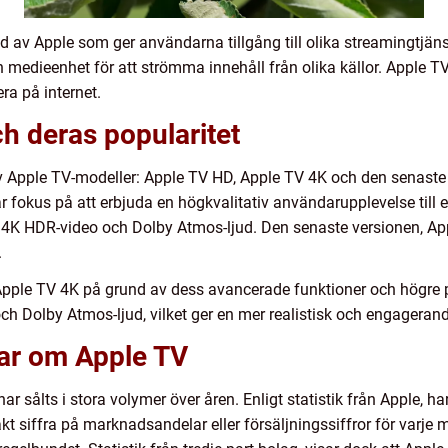
d av Apple som ger användarna tillgång till olika streamingtjäns
edieenhet för att strömma innehåll från olika källor. Apple TV
ra på internet.
h deras popularitet
 av Apple TV-modeller: Apple TV HD, Apple TV 4K och den senast
fokus på att erbjuda en högkvalitativ användarupplevelse till et
 4K HDR-video och Dolby Atmos-ljud. Den senaste versionen, App
.
 Apple TV 4K på grund av dess avancerade funktioner och högr
h Dolby Atmos-ljud, vilket ger en mer realistisk och engagerande
gar om Apple TV
 sålts i stora volymer över åren. Enligt statistik från Apple, ha
kt siffra på marknadsandelar eller försäljningssiffror för varje 