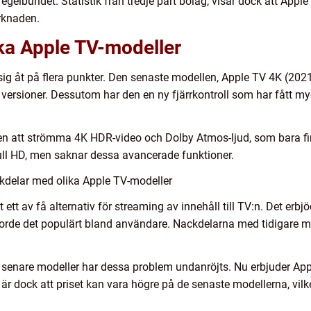
 regelbundet. Statistik från tredje part bolag, visar dock att Ap
rknaden.
ika Apple TV-modeller
 sig åt på flera punkter. Den senaste modellen, Apple TV 4K (202
 versioner. Dessutom har den en ny fjärrkontroll som har fått my
eten att strömma 4K HDR-video och Dolby Atmos-ljud, som bara f
ull HD, men saknar dessa avancerade funktioner.
kdelar med olika Apple TV-modeller
 ett av få alternativ för streaming av innehåll till TV:n. Det erb
gjorde det populärt bland användare. Nackdelarna med tidigare m
senare modeller har dessa problem undanröjts. Nu erbjuder Appl
r dock att priset kan vara högre på de senaste modellerna, vilke