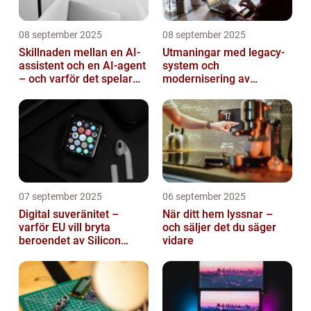
08 september 2025
08 september 2025
Skillnaden mellan en AI-
Utmaningar med legacy-
assistent och en AI-agent
system och
– och varför det spelar
modernisering av
roll
mjukvara
07 september 2025
06 september 2025
Digital suveränitet –
När ditt hem lyssnar –
varför EU vill bryta
och säljer det du säger
beroendet av Silicon
vidare
Valley