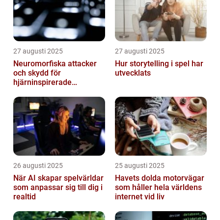
27 augusti 2025
27 augusti 2025
Neuromorfiska attacker
Hur storytelling i spel har
och skydd för
utvecklats
hjärninspirerade
datorsystem
26 augusti 2025
25 augusti 2025
När AI skapar spelvärldar
Havets dolda motorvägar
som anpassar sig till dig i
som håller hela världens
realtid
internet vid liv