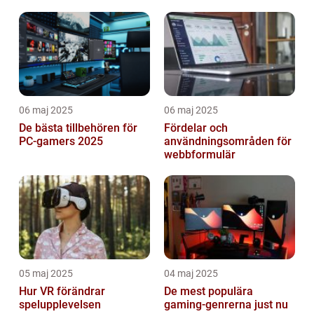
spännande möjligheter
06 maj 2025
06 maj 2025
De bästa tillbehören för
Fördelar och
PC-gamers 2025
användningsområden för
webbformulär
05 maj 2025
04 maj 2025
Hur VR förändrar
De mest populära
spelupplevelsen
gaming-genrerna just nu