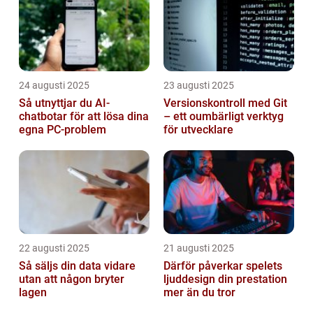
24 augusti 2025
23 augusti 2025
Så utnyttjar du AI-
Versionskontroll med Git
chatbotar för att lösa dina
– ett oumbärligt verktyg
egna PC-problem
för utvecklare
22 augusti 2025
21 augusti 2025
Så säljs din data vidare
Därför påverkar spelets
utan att någon bryter
ljuddesign din prestation
lagen
mer än du tror