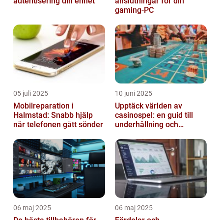
autentisering din enhet
anslutningar för din
gaming-PC
05 juli 2025
10 juni 2025
Mobilreparation i
Upptäck världen av
Halmstad: Snabb hjälp
casinospel: en guid till
när telefonen gått sönder
underhållning och
spännande möjligheter
06 maj 2025
06 maj 2025