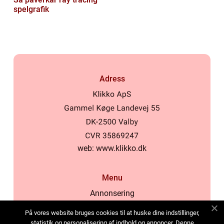
spelgrafik
Adress
web:
www.klikko.dk
Menu
Annonsering
Om oss
På vores website bruges cookies til at huske dine indstillinger,
Cookies
statistik og personalisering af indhold og annoncer. Denne