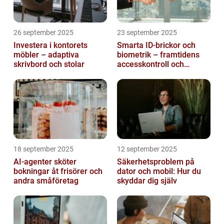
26 september 2025
23 september 2025
Investera i kontorets
Smarta ID-brickor och
möbler – adaptiva
biometrik – framtidens
skrivbord och stolar
accesskontroll och
tidrapportering
18 september 2025
12 september 2025
AI-agenter sköter
Säkerhetsproblem på
bokningar åt frisörer och
dator och mobil: Hur du
andra småföretag
skyddar dig själv