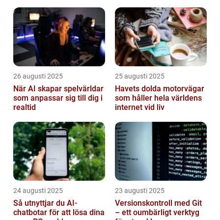
datorsystem
26 augusti 2025
25 augusti 2025
När AI skapar spelvärldar
Havets dolda motorvägar
som anpassar sig till dig i
som håller hela världens
realtid
internet vid liv
24 augusti 2025
23 augusti 2025
Så utnyttjar du AI-
Versionskontroll med Git
chatbotar för att lösa dina
– ett oumbärligt verktyg