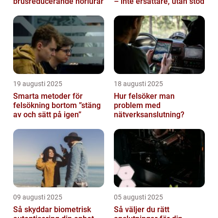
brusreducerande hörlurar
– inte ersättare, utan stöd
19 augusti 2025
18 augusti 2025
Smarta metoder för
Hur felsöker man
felsökning bortom ”stäng
problem med
av och sätt på igen”
nätverksanslutning?
09 augusti 2025
05 augusti 2025
Så skyddar biometrisk
Så väljer du rätt