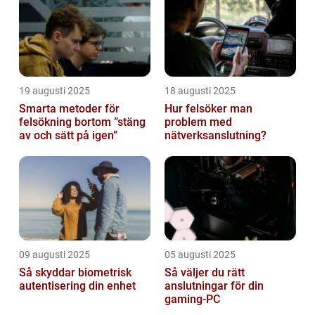
19 augusti 2025
18 augusti 2025
Smarta metoder för
Hur felsöker man
felsökning bortom ”stäng
problem med
av och sätt på igen”
nätverksanslutning?
09 augusti 2025
05 augusti 2025
Så skyddar biometrisk
Så väljer du rätt
autentisering din enhet
anslutningar för din
gaming-PC