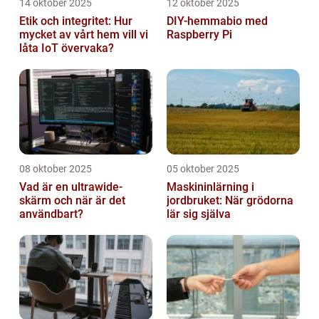
14 oktober 2025
12 oktober 2025
Etik och integritet: Hur
DIY-hemmabio med
mycket av vårt hem vill vi
Raspberry Pi
låta IoT övervaka?
08 oktober 2025
05 oktober 2025
Vad är en ultrawide-
Maskininlärning i
skärm och när är det
jordbruket: När grödorna
användbart?
lär sig själva