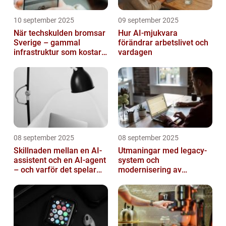
10 september 2025
09 september 2025
När techskulden bromsar
Hur AI-mjukvara
Sverige – gammal
förändrar arbetslivet och
infrastruktur som kostar
vardagen
miljarder
08 september 2025
08 september 2025
Skillnaden mellan en AI-
Utmaningar med legacy-
assistent och en AI-agent
system och
– och varför det spelar
modernisering av
roll
mjukvara