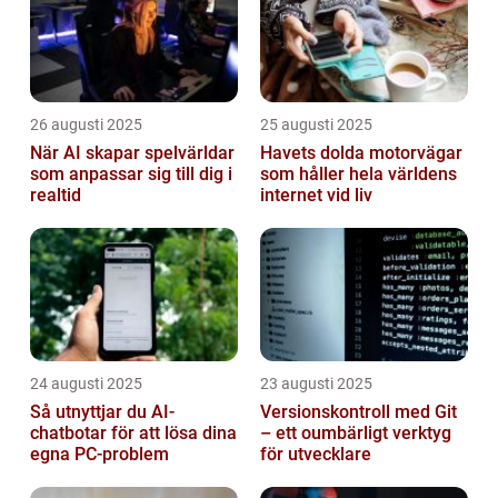
26 augusti 2025
25 augusti 2025
När AI skapar spelvärldar
Havets dolda motorvägar
som anpassar sig till dig i
som håller hela världens
realtid
internet vid liv
24 augusti 2025
23 augusti 2025
Så utnyttjar du AI-
Versionskontroll med Git
chatbotar för att lösa dina
– ett oumbärligt verktyg
egna PC-problem
för utvecklare