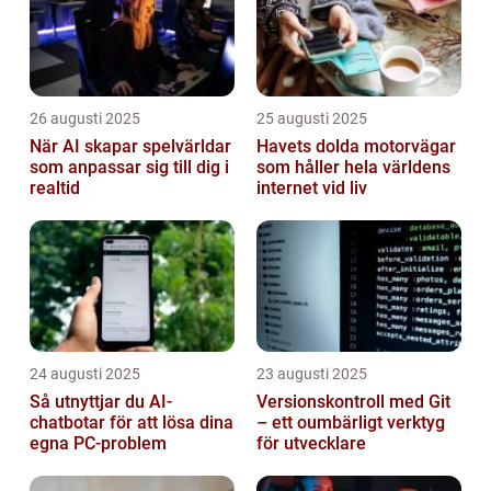
26 augusti 2025
25 augusti 2025
När AI skapar spelvärldar
Havets dolda motorvägar
som anpassar sig till dig i
som håller hela världens
realtid
internet vid liv
24 augusti 2025
23 augusti 2025
Så utnyttjar du AI-
Versionskontroll med Git
chatbotar för att lösa dina
– ett oumbärligt verktyg
egna PC-problem
för utvecklare