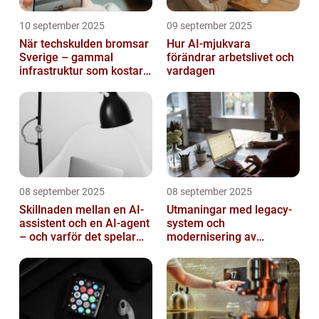
10 september 2025
09 september 2025
När techskulden bromsar
Hur AI-mjukvara
Sverige – gammal
förändrar arbetslivet och
infrastruktur som kostar
vardagen
miljarder
08 september 2025
08 september 2025
Skillnaden mellan en AI-
Utmaningar med legacy-
assistent och en AI-agent
system och
– och varför det spelar
modernisering av
roll
mjukvara