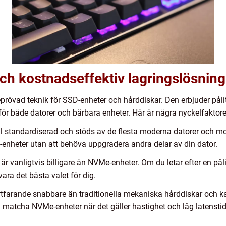
och kostnadseffektiv lagringslösning
eprövad teknik för SSD-enheter och hårddiskar. Den erbjuder pål
för både datorer och bärbara enheter. Här är några nyckelfaktor
l standardiserad och stöds av de flesta moderna datorer och mod
enheter utan att behöva uppgradera andra delar av din dator.
är vanligtvis billigare än NVMe-enheter. Om du letar efter en pål
ara det bästa valet för dig.
tfarande snabbare än traditionella mekaniska hårddiskar och ka
 matcha NVMe-enheter när det gäller hastighet och låg latenstid, 