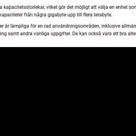
a kapacitetsstorlekar, vilket gör det möjligt att välja en enhet s
aciteter från några gigabyte upp till flera terabyte.
är lämpliga för en rad användningsområden, inklusive allmän d
ing samt andra vanliga uppgifter. De kan också vara ett bra alte