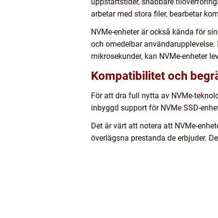
uppstartstider, snabbare filöverföring
arbetar med stora filer, bearbetar ko
NVMe-enheter är också kända för sin l
och omedelbar användarupplevelse. M
mikrosekunder, kan NVMe-enheter lev
Kompatibilitet och begr
För att dra full nytta av NVMe-tekno
inbyggd support för NVMe SSD-enheter
Det är värt att notera att NVMe-enhe
överlägsna prestanda de erbjuder. Det