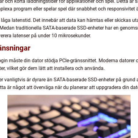
ar och korta laddningstider för applikationer och spel. Detta är 
mplexa program eller spelar spel där snabbhet och responsivitet 
åga latenstid. Det innebär att data kan hämtas eller skickas uta
edan traditionella SATA-baserade SSD-enheter har en genomsni
erera latenser på under 10 mikrosekunder.
änsningar
login måste din dator stödja PCIe-gränssnittet. Moderna datorer 
, vilket gör dem lätt att installera och använda.
ter vanligtvis är dyrare än SATA-baserade SSD-enheter på grund
ta är något att överväga när du planerar att uppgradera din dat