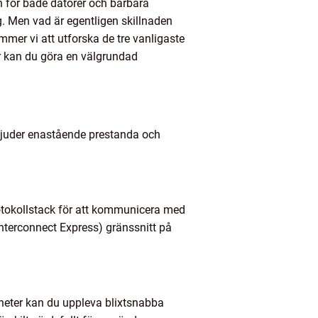
en för både datorer och bärbara
g. Men vad är egentligen skillnaden
mer vi att utforska de tre vanligaste
r kan du göra en välgrundad
rbjuder enastående prestanda och
rotokollstack för att kommunicera med
nterconnect Express) gränssnitt på
heter kan du uppleva blixtsnabba