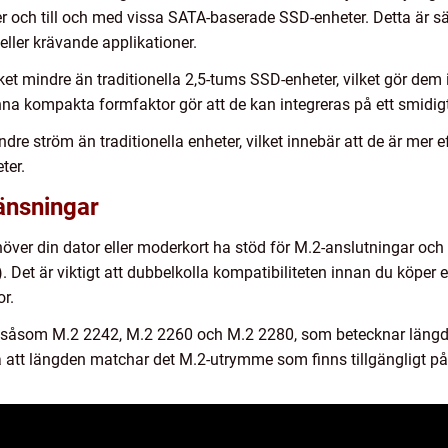
r och till och med vissa SATA-baserade SSD-enheter. Detta är sä
 eller krävande applikationer.
 mindre än traditionella 2,5-tums SSD-enheter, vilket gör dem i
 kompakta formfaktor gör att de kan integreras på ett smidigt 
dre ström än traditionella enheter, vilket innebär att de är mer ef
ter.
änsningar
ver din dator eller moderkort ha stöd för M.2-anslutningar och 
 Det är viktigt att dubbelkolla kompatibiliteten innan du köper en
r.
r, såsom M.2 2242, M.2 2260 och M.2 2280, som betecknar längde
era att längden matchar det M.2-utrymme som finns tillgängligt på