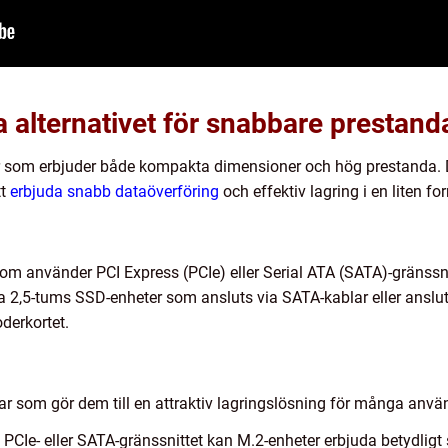
 alternativet för snabbare prestand
r som erbjuder både kompakta dimensioner och hög prestanda. De
tt
erbjuda snabb dataöverföring
och effektiv lagring i en liten fo
m använder PCI Express (PCIe) eller Serial ATA (SATA)-gränssnitte
nella 2,5-tums SSD-enheter som ansluts via SATA-kablar eller ansl
derkortet.
lar som gör dem till en attraktiv lagringslösning för många anvä
PCIe- eller SATA-gränssnittet kan M.2-enheter erbjuda betydligt 