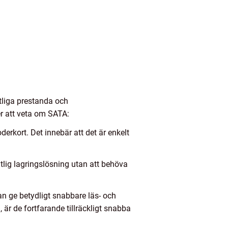
itliga prestanda och
er att veta om SATA:
erkort. Det innebär att det är enkelt
itlig lagringslösning utan att behöva
n ge betydligt snabbare läs- och
är de fortfarande tillräckligt snabba