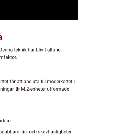
a
nna teknik har blivit alltmer
rmfaktor.
t för att ansluta till moderkortet i
utningar, är M.2-enheter utformade
ndare:
snabbare läs- och skrivhastigheter