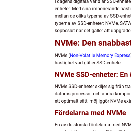
I dagens digitala värld är SSD-enhete
enheter. Med sina imponerande hastig
mellan de olika typerna av SSD-enhet
typerna av SSD-enheter: NVMe, SATA 
köpbeslut när det gäller att uppgrade
NVMe: Den snabbast
NVMe (
Non-Volatile Memory Express
hastighet vad gäller SSD-enheter.
NVMe SSD-enheter: En 
NVMe SSD-enheter skiljer sig från tr
datorns processor och andra kompone
ett optimalt sätt, möjliggör NVMe ex
Fördelarna med NVMe
En av de största fördelarna med NVM