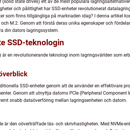
r (solid state drives) ett av de mest populära lagringsalternativ
heter och pålitlighet har SSD-enheter revolutionerat datalagrin
er som finns tillgängliga på marknaden idag? I denna artikel kom
och M.2. Genom att förstå deras unika egenskaper och fördela
ra din dators lagringssystem.
e SSD-teknologin
) är en revolutionerande teknologi inom lagringsvärlden som e
överblick
aditionella SSD-enheter genom att de använder en effektivare p
nter. Genom att utnyttja datorns PCIe (Peripheral Component I
tremt snabb dataöverföring mellan lagringsenheten och datorn.
e är den oöverträffade läs- och skrivhastigheten. Med NVMe-en