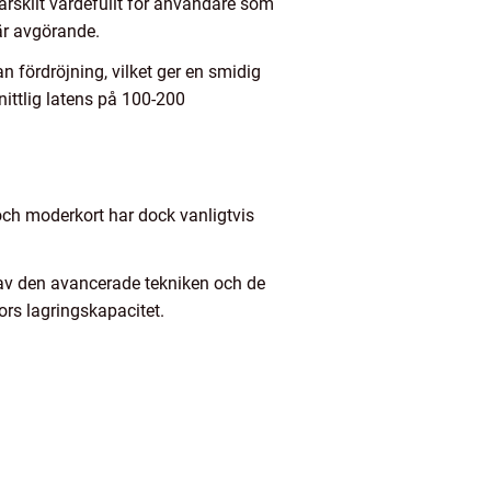
särskilt värdefullt för användare som
är avgörande.
n fördröjning, vilket ger en smidig
ttlig latens på 100-200
och moderkort har dock vanligtvis
 av den avancerade tekniken och de
ors lagringskapacitet.