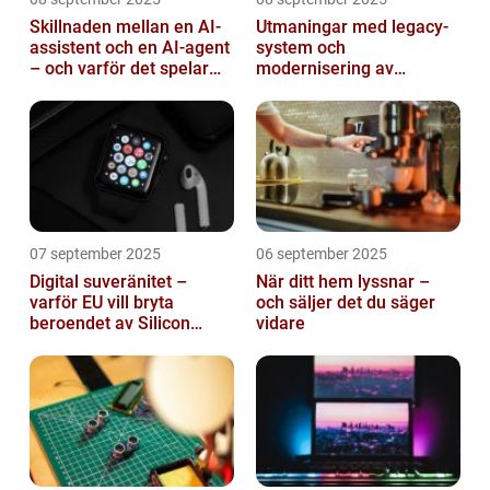
Skillnaden mellan en AI-
Utmaningar med legacy-
assistent och en AI-agent
system och
– och varför det spelar
modernisering av
roll
mjukvara
07 september 2025
06 september 2025
Digital suveränitet –
När ditt hem lyssnar –
varför EU vill bryta
och säljer det du säger
beroendet av Silicon
vidare
Valley