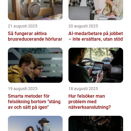
21 augusti 2025
20 augusti 2025
Så fungerar aktiva
AI‑medarbetare på jobbet
brusreducerande hörlurar
– inte ersättare, utan stöd
19 augusti 2025
18 augusti 2025
Smarta metoder för
Hur felsöker man
felsökning bortom ”stäng
problem med
av och sätt på igen”
nätverksanslutning?