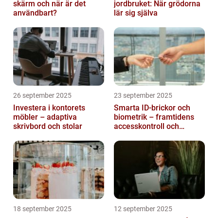
skärm och när är det
jordbruket: När grödorna
användbart?
lär sig själva
26 september 2025
23 september 2025
Investera i kontorets
Smarta ID-brickor och
möbler – adaptiva
biometrik – framtidens
skrivbord och stolar
accesskontroll och
tidrapportering
18 september 2025
12 september 2025