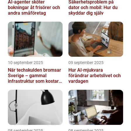
AI-agenter sköter
Säkerhetsproblem på
bokningar åt frisörer och
dator och mobil: Hur du
andra småföretag
skyddar dig själv
10 september 2025
09 september 2025
När techskulden bromsar
Hur AI-mjukvara
Sverige – gammal
förändrar arbetslivet och
infrastruktur som kostar
vardagen
miljarder
08 september 2025
08 september 2025