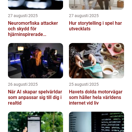
27 augusti 2025
27 augusti 2025
Neuromorfiska attacker
Hur storytelling i spel har
och skydd för
utvecklats
hjärninspirerade
datorsystem
26 augusti 2025
25 augusti 2025
När AI skapar spelvärldar
Havets dolda motorvägar
som anpassar sig till dig i
som håller hela världens
realtid
internet vid liv