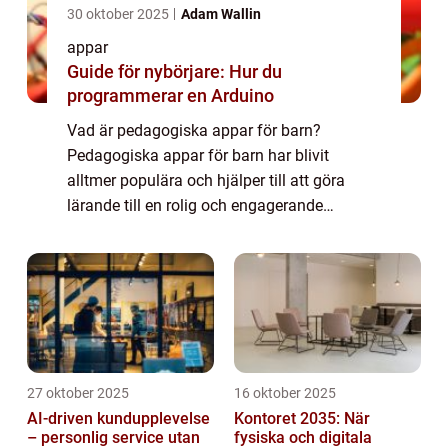
30 oktober 2025
Adam Wallin
appar
Guide för nybörjare: Hur du
programmerar en Arduino
Vad är pedagogiska appar för barn?
Pedagogiska appar för barn har blivit
alltmer populära och hjälper till att göra
lärande till en rolig och engagerande
upplevelse. Dessa appar är utformade för
att hjälpa barn att utveckla kunskaper och
färdigheter ...
27 oktober 2025
16 oktober 2025
AI-driven kundupplevelse
Kontoret 2035: När
– personlig service utan
fysiska och digitala