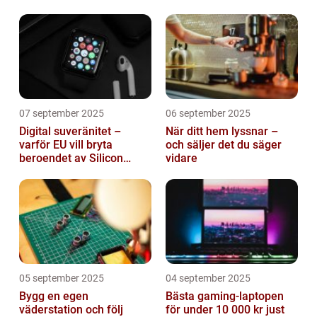
roll
mjukvara
07 september 2025
06 september 2025
Digital suveränitet –
När ditt hem lyssnar –
varför EU vill bryta
och säljer det du säger
beroendet av Silicon
vidare
Valley
05 september 2025
04 september 2025
Bygg en egen
Bästa gaming-laptopen
väderstation och följ
för under 10 000 kr just