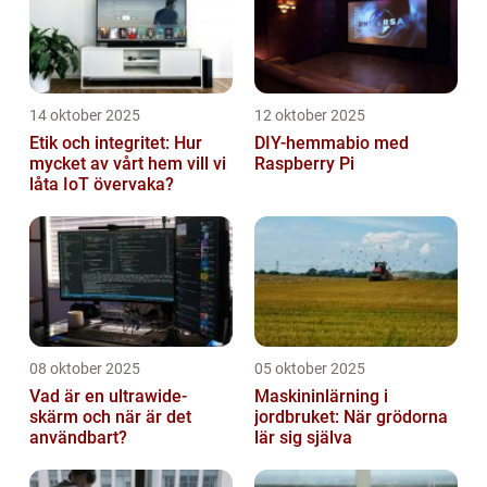
14 oktober 2025
12 oktober 2025
Etik och integritet: Hur
DIY-hemmabio med
mycket av vårt hem vill vi
Raspberry Pi
låta IoT övervaka?
08 oktober 2025
05 oktober 2025
Vad är en ultrawide-
Maskininlärning i
skärm och när är det
jordbruket: När grödorna
användbart?
lär sig själva