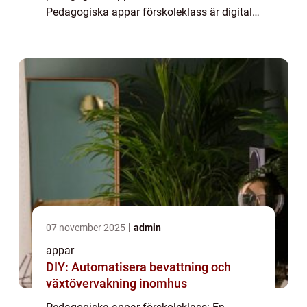
Pedagogiska appar förskoleklass är digitala
verktyg som är utformade för att främja
lärandet och utvecklingen hos förskolebarn.
Dessa appar är ...
07 november 2025
admin
appar
DIY: Automatisera bevattning och
växtövervakning inomhus