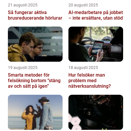
21 augusti 2025
20 augusti 2025
Så fungerar aktiva
AI‑medarbetare på jobbet
brusreducerande hörlurar
– inte ersättare, utan stöd
19 augusti 2025
18 augusti 2025
Smarta metoder för
Hur felsöker man
felsökning bortom ”stäng
problem med
av och sätt på igen”
nätverksanslutning?