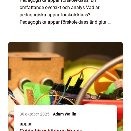
Pedagogiska appar förskoleklass: En
omfattande översikt och analys Vad är
pedagogiska appar förskoleklass?
Pedagogiska appar förskoleklass är digitala
verktyg som är utformade för att främja
lärandet och utvecklingen hos förskolebarn.
Dessa appar är ...
30 oktober 2025
Adam Wallin
appar
Guide för nybörjare: Hur du