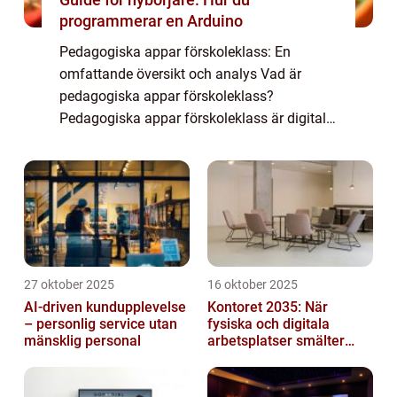
programmerar en Arduino
Pedagogiska appar förskoleklass: En
omfattande översikt och analys Vad är
pedagogiska appar förskoleklass?
Pedagogiska appar förskoleklass är digitala
verktyg som är utformade för att främja
lärandet och utvecklingen hos förskolebarn.
Dessa appar är ...
27 oktober 2025
16 oktober 2025
AI-driven kundupplevelse
Kontoret 2035: När
– personlig service utan
fysiska och digitala
mänsklig personal
arbetsplatser smälter
samman