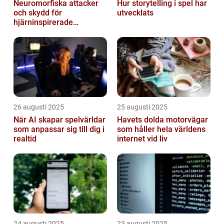
Neuromorfiska attacker
Hur storytelling i spel har
och skydd för
utvecklats
hjärninspirerade
datorsystem
26 augusti 2025
25 augusti 2025
När AI skapar spelvärldar
Havets dolda motorvägar
som anpassar sig till dig i
som håller hela världens
realtid
internet vid liv
24 augusti 2025
23 augusti 2025