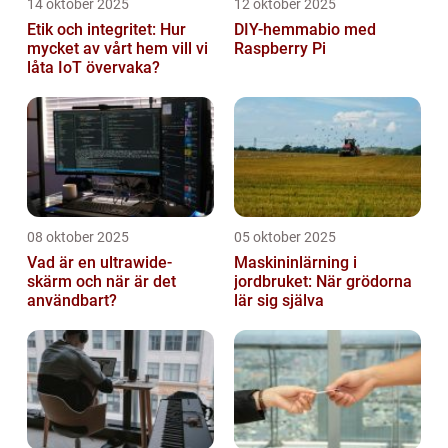
14 oktober 2025
12 oktober 2025
Etik och integritet: Hur
DIY-hemmabio med
mycket av vårt hem vill vi
Raspberry Pi
låta IoT övervaka?
08 oktober 2025
05 oktober 2025
Vad är en ultrawide-
Maskininlärning i
skärm och när är det
jordbruket: När grödorna
användbart?
lär sig själva