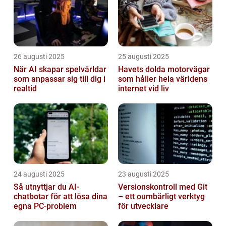
26 augusti 2025
25 augusti 2025
När AI skapar spelvärldar
Havets dolda motorvägar
som anpassar sig till dig i
som håller hela världens
realtid
internet vid liv
24 augusti 2025
23 augusti 2025
Så utnyttjar du AI-
Versionskontroll med Git
chatbotar för att lösa dina
– ett oumbärligt verktyg
egna PC-problem
för utvecklare