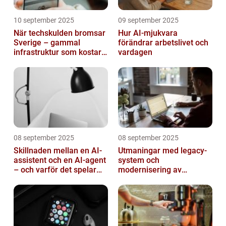
10 september 2025
09 september 2025
När techskulden bromsar
Hur AI-mjukvara
Sverige – gammal
förändrar arbetslivet och
infrastruktur som kostar
vardagen
miljarder
08 september 2025
08 september 2025
Skillnaden mellan en AI-
Utmaningar med legacy-
assistent och en AI-agent
system och
– och varför det spelar
modernisering av
roll
mjukvara