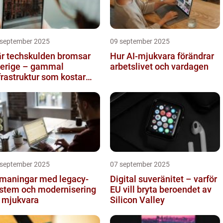
 september 2025
09 september 2025
r techskulden bromsar
Hur AI-mjukvara förändrar
erige – gammal
arbetslivet och vardagen
frastruktur som kostar
ljarder
 september 2025
07 september 2025
maningar med legacy-
Digital suveränitet – varför
stem och modernisering
EU vill bryta beroendet av
 mjukvara
Silicon Valley