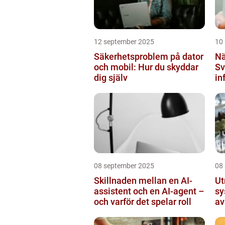
12 september 2025
10
Säkerhetsproblem på dator
Nä
och mobil: Hur du skyddar
Sv
dig själv
in
mi
08 september 2025
08
Skillnaden mellan en AI-
Ut
assistent och en AI-agent –
sy
och varför det spelar roll
av