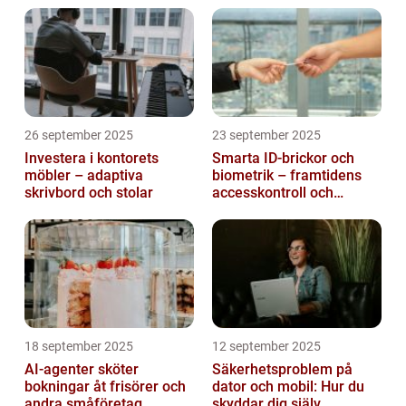
26 september 2025
23 september 2025
Investera i kontorets
Smarta ID-brickor och
möbler – adaptiva
biometrik – framtidens
skrivbord och stolar
accesskontroll och
tidrapportering
18 september 2025
12 september 2025
AI-agenter sköter
Säkerhetsproblem på
bokningar åt frisörer och
dator och mobil: Hur du
andra småföretag
skyddar dig själv