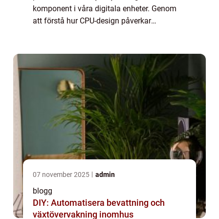
komponent i våra digitala enheter. Genom
att förstå hur CPU-design påverkar
teknologiska framsteg kan vi bättre
uppskatta de sna...
07 november 2025
admin
blogg
DIY: Automatisera bevattning och
växtövervakning inomhus