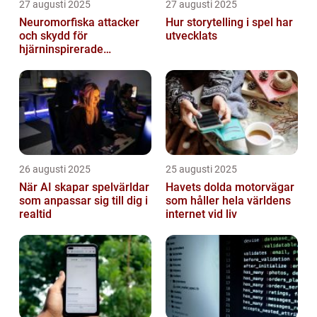
27 augusti 2025
27 augusti 2025
Neuromorfiska attacker
Hur storytelling i spel har
och skydd för
utvecklats
hjärninspirerade
datorsystem
26 augusti 2025
25 augusti 2025
När AI skapar spelvärldar
Havets dolda motorvägar
som anpassar sig till dig i
som håller hela världens
realtid
internet vid liv