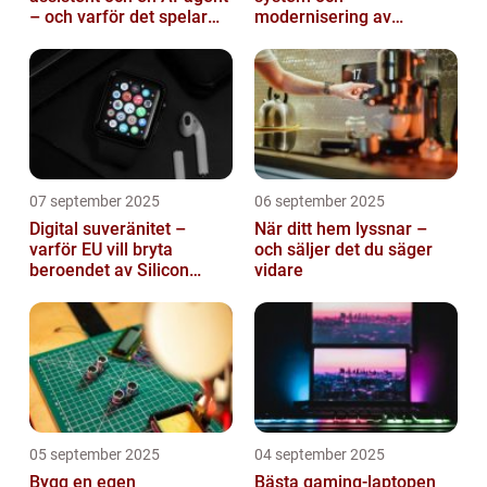
– och varför det spelar
modernisering av
roll
mjukvara
07 september 2025
06 september 2025
Digital suveränitet –
När ditt hem lyssnar –
varför EU vill bryta
och säljer det du säger
beroendet av Silicon
vidare
Valley
05 september 2025
04 september 2025
Bygg en egen
Bästa gaming-laptopen