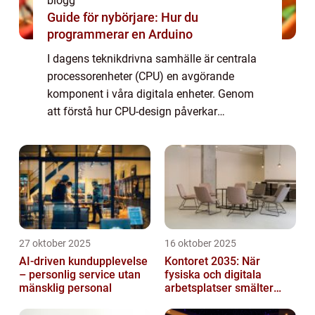
blogg
Guide för nybörjare: Hur du
programmerar en Arduino
I dagens teknikdrivna samhälle är centrala
processorenheter (CPU) en avgörande
komponent i våra digitala enheter. Genom
att förstå hur CPU-design påverkar
teknologiska framsteg kan vi bättre
uppskatta de sna...
27 oktober 2025
16 oktober 2025
AI-driven kundupplevelse
Kontoret 2035: När
– personlig service utan
fysiska och digitala
mänsklig personal
arbetsplatser smälter
samman