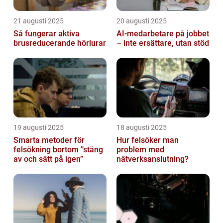
21 augusti 2025
20 augusti 2025
Så fungerar aktiva
AI‑medarbetare på jobbet
brusreducerande hörlurar
– inte ersättare, utan stöd
19 augusti 2025
18 augusti 2025
Smarta metoder för
Hur felsöker man
felsökning bortom ”stäng
problem med
av och sätt på igen”
nätverksanslutning?