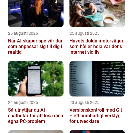
26 augusti 2025
25 augusti 2025
När AI skapar spelvärldar
Havets dolda motorvägar
som anpassar sig till dig i
som håller hela världens
realtid
internet vid liv
24 augusti 2025
23 augusti 2025
Så utnyttjar du AI-
Versionskontroll med Git
chatbotar för att lösa dina
– ett oumbärligt verktyg
egna PC-problem
för utvecklare