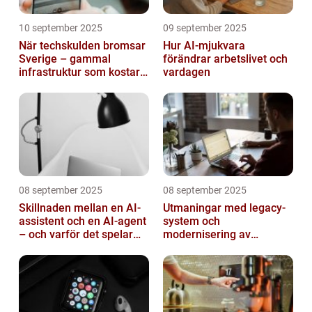
10 september 2025
09 september 2025
När techskulden bromsar
Hur AI-mjukvara
Sverige – gammal
förändrar arbetslivet och
infrastruktur som kostar
vardagen
miljarder
08 september 2025
08 september 2025
Skillnaden mellan en AI-
Utmaningar med legacy-
assistent och en AI-agent
system och
– och varför det spelar
modernisering av
roll
mjukvara