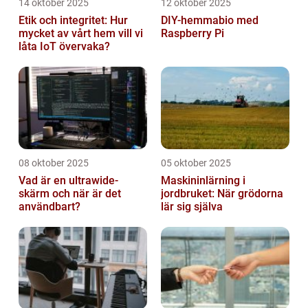
14 oktober 2025
12 oktober 2025
Etik och integritet: Hur
DIY-hemmabio med
mycket av vårt hem vill vi
Raspberry Pi
låta IoT övervaka?
08 oktober 2025
05 oktober 2025
Vad är en ultrawide-
Maskininlärning i
skärm och när är det
jordbruket: När grödorna
användbart?
lär sig själva