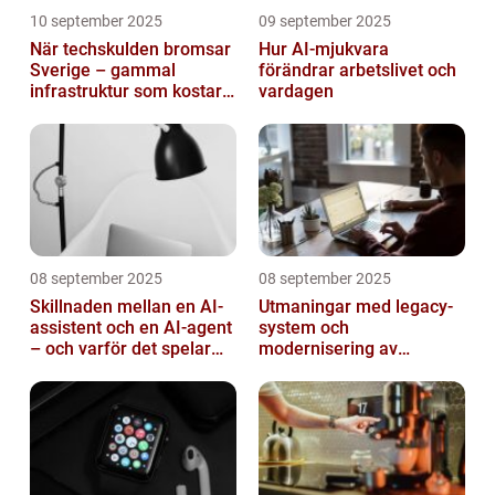
10 september 2025
09 september 2025
När techskulden bromsar
Hur AI-mjukvara
Sverige – gammal
förändrar arbetslivet och
infrastruktur som kostar
vardagen
miljarder
08 september 2025
08 september 2025
Skillnaden mellan en AI-
Utmaningar med legacy-
assistent och en AI-agent
system och
– och varför det spelar
modernisering av
roll
mjukvara