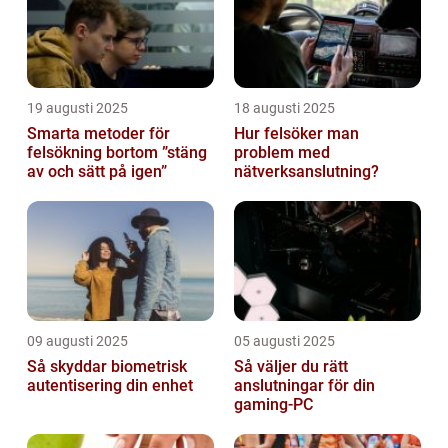
19 augusti 2025
18 augusti 2025
Smarta metoder för
Hur felsöker man
felsökning bortom ”stäng
problem med
av och sätt på igen”
nätverksanslutning?
09 augusti 2025
05 augusti 2025
Så skyddar biometrisk
Så väljer du rätt
autentisering din enhet
anslutningar för din
gaming-PC