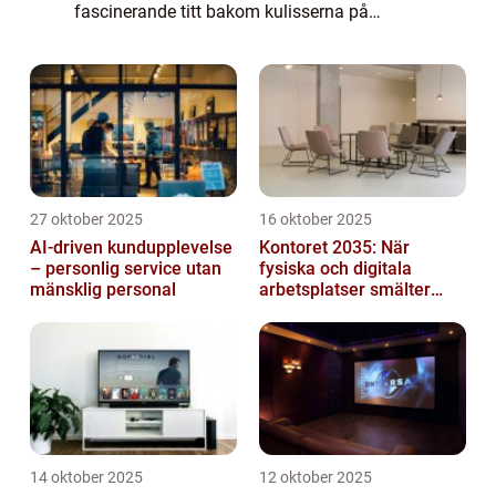
fascinerande titt bakom kulisserna på
tillverkningsprocessen för processorer. Från
start till...
27 oktober 2025
16 oktober 2025
AI-driven kundupplevelse
Kontoret 2035: När
– personlig service utan
fysiska och digitala
mänsklig personal
arbetsplatser smälter
samman
14 oktober 2025
12 oktober 2025