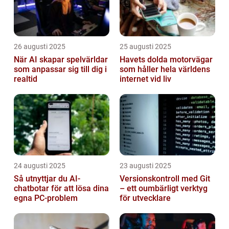
26 augusti 2025
25 augusti 2025
När AI skapar spelvärldar
Havets dolda motorvägar
som anpassar sig till dig i
som håller hela världens
realtid
internet vid liv
24 augusti 2025
23 augusti 2025
Så utnyttjar du AI-
Versionskontroll med Git
chatbotar för att lösa dina
– ett oumbärligt verktyg
egna PC-problem
för utvecklare