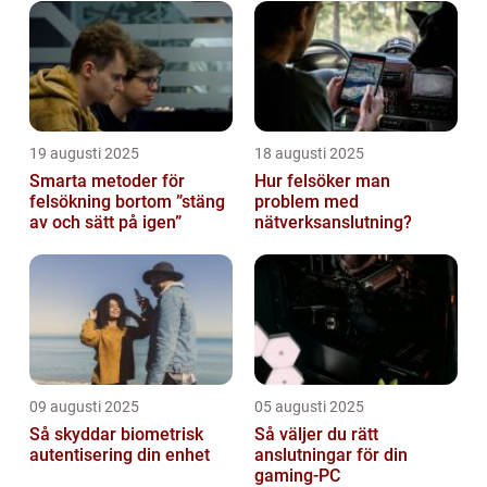
19 augusti 2025
18 augusti 2025
Smarta metoder för
Hur felsöker man
felsökning bortom ”stäng
problem med
av och sätt på igen”
nätverksanslutning?
09 augusti 2025
05 augusti 2025
Så skyddar biometrisk
Så väljer du rätt
autentisering din enhet
anslutningar för din
gaming-PC