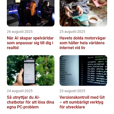
26 augusti 2025
25 augusti 2025
När AI skapar spelvärldar
Havets dolda motorvägar
som anpassar sig till dig i
som håller hela världens
realtid
internet vid liv
24 augusti 2025
23 augusti 2025
Så utnyttjar du AI-
Versionskontroll med Git
chatbotar för att lösa dina
– ett oumbärligt verktyg
egna PC-problem
för utvecklare