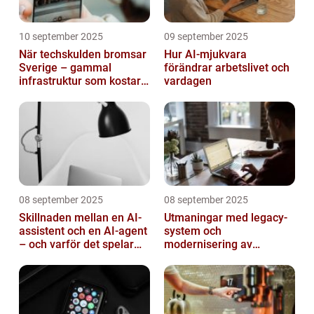
10 september 2025
09 september 2025
När techskulden bromsar
Hur AI-mjukvara
Sverige – gammal
förändrar arbetslivet och
infrastruktur som kostar
vardagen
miljarder
08 september 2025
08 september 2025
Skillnaden mellan en AI-
Utmaningar med legacy-
assistent och en AI-agent
system och
– och varför det spelar
modernisering av
roll
mjukvara