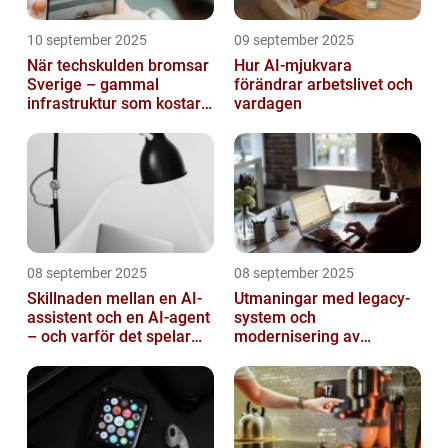
10 september 2025
09 september 2025
När techskulden bromsar
Hur AI-mjukvara
Sverige – gammal
förändrar arbetslivet och
infrastruktur som kostar
vardagen
miljarder
08 september 2025
08 september 2025
Skillnaden mellan en AI-
Utmaningar med legacy-
assistent och en AI-agent
system och
– och varför det spelar
modernisering av
roll
mjukvara