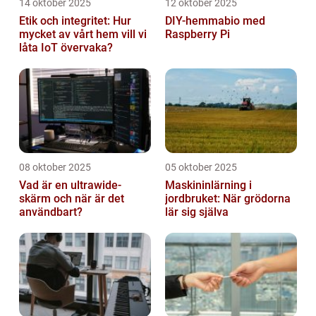
14 oktober 2025
12 oktober 2025
Etik och integritet: Hur
DIY-hemmabio med
mycket av vårt hem vill vi
Raspberry Pi
låta IoT övervaka?
08 oktober 2025
05 oktober 2025
Vad är en ultrawide-
Maskininlärning i
skärm och när är det
jordbruket: När grödorna
användbart?
lär sig själva