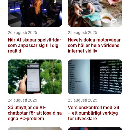
26 augusti 2025
25 augusti 2025
När AI skapar spelvärldar
Havets dolda motorvägar
som anpassar sig till dig i
som håller hela världens
realtid
internet vid liv
24 augusti 2025
23 augusti 2025
Så utnyttjar du AI-
Versionskontroll med Git
chatbotar för att lösa dina
– ett oumbärligt verktyg
egna PC-problem
för utvecklare