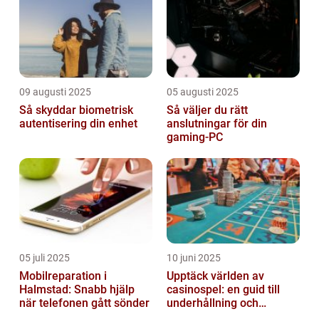
09 augusti 2025
05 augusti 2025
Så skyddar biometrisk
Så väljer du rätt
autentisering din enhet
anslutningar för din
gaming-PC
05 juli 2025
10 juni 2025
Mobilreparation i
Upptäck världen av
Halmstad: Snabb hjälp
casinospel: en guid till
när telefonen gått sönder
underhållning och
spännande möjligheter