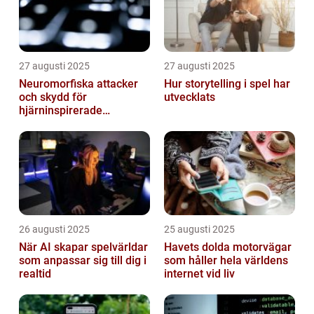
27 augusti 2025
27 augusti 2025
Neuromorfiska attacker
Hur storytelling i spel har
och skydd för
utvecklats
hjärninspirerade
datorsystem
26 augusti 2025
25 augusti 2025
När AI skapar spelvärldar
Havets dolda motorvägar
som anpassar sig till dig i
som håller hela världens
realtid
internet vid liv