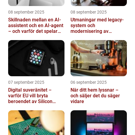
08 september 2025
08 september 2025
Skillnaden mellan en AI-
Utmaningar med legacy-
assistent och en AI-agent
system och
– och varför det spelar
modernisering av
roll
mjukvara
07 september 2025
06 september 2025
Digital suveränitet –
När ditt hem lyssnar –
varför EU vill bryta
och säljer det du säger
beroendet av Silicon
vidare
Valley