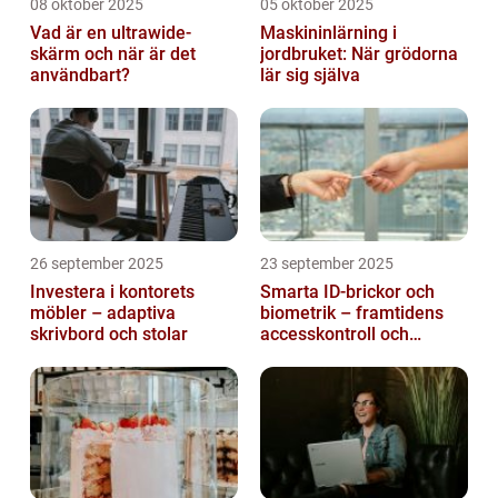
08 oktober 2025
05 oktober 2025
Vad är en ultrawide-
Maskininlärning i
skärm och när är det
jordbruket: När grödorna
användbart?
lär sig själva
26 september 2025
23 september 2025
Investera i kontorets
Smarta ID-brickor och
möbler – adaptiva
biometrik – framtidens
skrivbord och stolar
accesskontroll och
tidrapportering