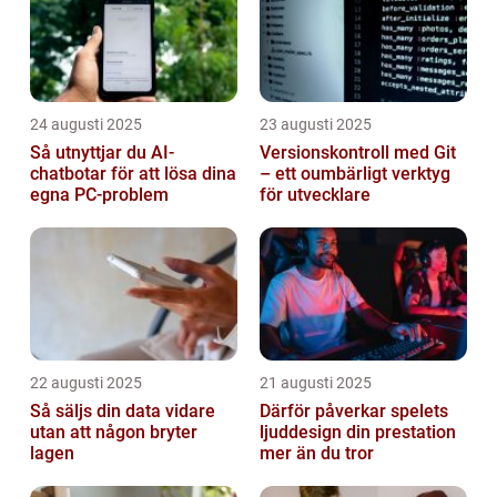
24 augusti 2025
23 augusti 2025
Så utnyttjar du AI-
Versionskontroll med Git
chatbotar för att lösa dina
– ett oumbärligt verktyg
egna PC-problem
för utvecklare
22 augusti 2025
21 augusti 2025
Så säljs din data vidare
Därför påverkar spelets
utan att någon bryter
ljuddesign din prestation
lagen
mer än du tror