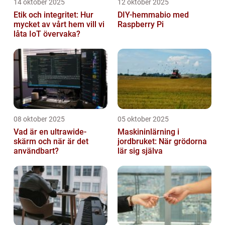
14 oktober 2025
12 oktober 2025
Etik och integritet: Hur
DIY-hemmabio med
mycket av vårt hem vill vi
Raspberry Pi
låta IoT övervaka?
08 oktober 2025
05 oktober 2025
Vad är en ultrawide-
Maskininlärning i
skärm och när är det
jordbruket: När grödorna
användbart?
lär sig själva