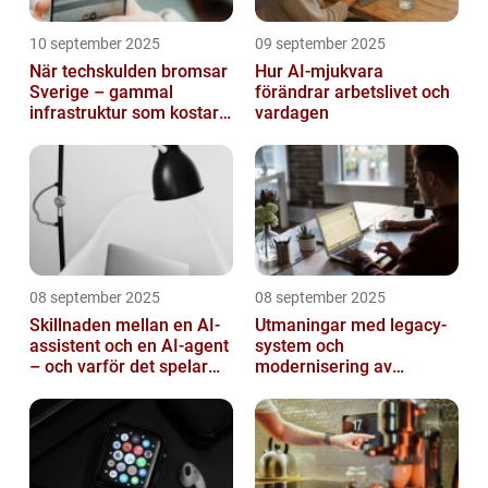
10 september 2025
09 september 2025
När techskulden bromsar
Hur AI-mjukvara
Sverige – gammal
förändrar arbetslivet och
infrastruktur som kostar
vardagen
miljarder
08 september 2025
08 september 2025
Skillnaden mellan en AI-
Utmaningar med legacy-
assistent och en AI-agent
system och
– och varför det spelar
modernisering av
roll
mjukvara