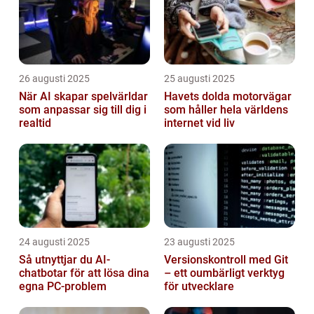
26 augusti 2025
25 augusti 2025
När AI skapar spelvärldar
Havets dolda motorvägar
som anpassar sig till dig i
som håller hela världens
realtid
internet vid liv
24 augusti 2025
23 augusti 2025
Så utnyttjar du AI-
Versionskontroll med Git
chatbotar för att lösa dina
– ett oumbärligt verktyg
egna PC-problem
för utvecklare