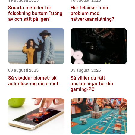
19 augusti 2025
18 augusti 2025
Smarta metoder för
Hur felsöker man
felsökning bortom ”stäng
problem med
av och sätt på igen”
nätverksanslutning?
09 augusti 2025
05 augusti 2025
Så skyddar biometrisk
Så väljer du rätt
autentisering din enhet
anslutningar för din
gaming-PC