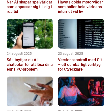
När AI skapar spelvärldar
Havets dolda motorvägar
som anpassar sig till dig i
som håller hela världens
realtid
internet vid liv
24 augusti 2025
23 augusti 2025
Så utnyttjar du AI-
Versionskontroll med Git
chatbotar för att lösa dina
– ett oumbärligt verktyg
egna PC-problem
för utvecklare