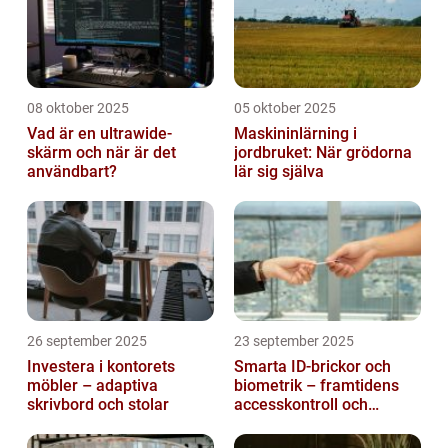
08 oktober 2025
05 oktober 2025
Vad är en ultrawide-
Maskininlärning i
skärm och när är det
jordbruket: När grödorna
användbart?
lär sig själva
26 september 2025
23 september 2025
Investera i kontorets
Smarta ID-brickor och
möbler – adaptiva
biometrik – framtidens
skrivbord och stolar
accesskontroll och
tidrapportering