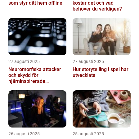
som styr ditt hem offline
kostar det och vad
behöver du verkligen?
27 augusti 2025
27 augusti 2025
Neuromorfiska attacker
Hur storytelling i spel har
och skydd för
utvecklats
hjärninspirerade
datorsystem
26 augusti 2025
25 augusti 2025