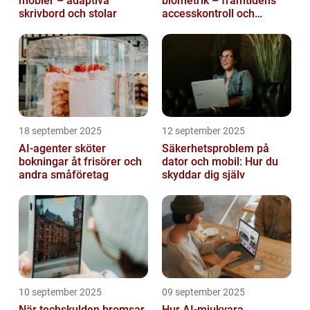
möbler – adaptiva
biometrik – framtidens
skrivbord och stolar
accesskontroll och
tidrapportering
18 september 2025
12 september 2025
AI-agenter sköter
Säkerhetsproblem på
bokningar åt frisörer och
dator och mobil: Hur du
andra småföretag
skyddar dig själv
10 september 2025
09 september 2025
När techskulden bromsar
Hur AI-mjukvara