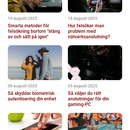
19 augusti 2025
18 augusti 2025
Smarta metoder för
Hur felsöker man
felsökning bortom ”stäng
problem med
av och sätt på igen”
nätverksanslutning?
09 augusti 2025
05 augusti 2025
Så skyddar biometrisk
Så väljer du rätt
autentisering din enhet
anslutningar för din
gaming-PC