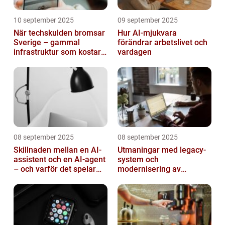
10 september 2025
09 september 2025
När techskulden bromsar
Hur AI-mjukvara
Sverige – gammal
förändrar arbetslivet och
infrastruktur som kostar
vardagen
miljarder
08 september 2025
08 september 2025
Skillnaden mellan en AI-
Utmaningar med legacy-
assistent och en AI-agent
system och
– och varför det spelar
modernisering av
roll
mjukvara