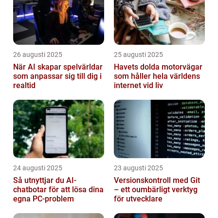
26 augusti 2025
25 augusti 2025
När AI skapar spelvärldar
Havets dolda motorvägar
som anpassar sig till dig i
som håller hela världens
realtid
internet vid liv
24 augusti 2025
23 augusti 2025
Så utnyttjar du AI-
Versionskontroll med Git
chatbotar för att lösa dina
– ett oumbärligt verktyg
egna PC-problem
för utvecklare