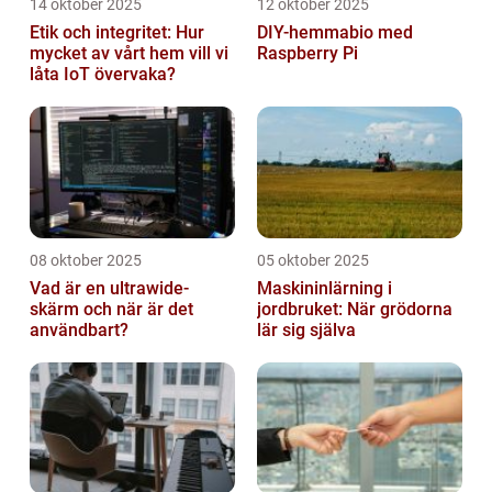
14 oktober 2025
12 oktober 2025
Etik och integritet: Hur
DIY-hemmabio med
mycket av vårt hem vill vi
Raspberry Pi
låta IoT övervaka?
08 oktober 2025
05 oktober 2025
Vad är en ultrawide-
Maskininlärning i
skärm och när är det
jordbruket: När grödorna
användbart?
lär sig själva