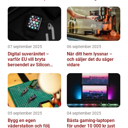
roll
mjukvara
07 september 2025
06 september 2025
Digital suveränitet –
När ditt hem lyssnar –
varför EU vill bryta
och säljer det du säger
beroendet av Silicon
vidare
Valley
05 september 2025
04 september 2025
Bygg en egen
Bästa gaming-laptopen
väderstation och följ
för under 10 000 kr just