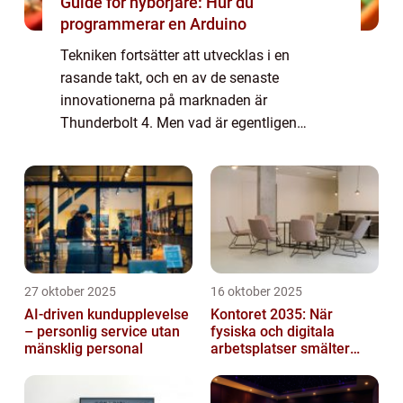
Guide för nybörjare: Hur du
programmerar en Arduino
Tekniken fortsätter att utvecklas i en
rasande takt, och en av de senaste
innovationerna på marknaden är
Thunderbolt 4. Men vad är egentligen
Thunderbolt 4 och vad kan vi förvänta oss
av denna nya teknik? I denna artike...
27 oktober 2025
16 oktober 2025
AI-driven kundupplevelse
Kontoret 2035: När
– personlig service utan
fysiska och digitala
mänsklig personal
arbetsplatser smälter
samman