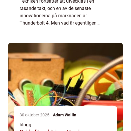
Tekniken fortsätter att utvecklas i en
rasande takt, och en av de senaste
innovationerna på marknaden är
Thunderbolt 4. Men vad är egentligen
Thunderbolt 4 och vad kan vi förvänta oss
av denna nya teknik? I denna artike...
30 oktober 2025
Adam Wallin
blogg