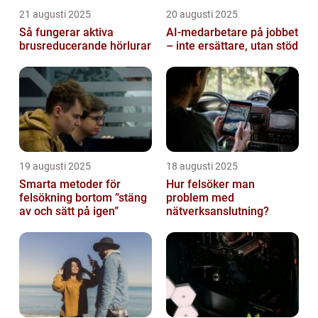
21 augusti 2025
20 augusti 2025
Så fungerar aktiva
AI‑medarbetare på jobbet
brusreducerande hörlurar
– inte ersättare, utan stöd
19 augusti 2025
18 augusti 2025
Smarta metoder för
Hur felsöker man
felsökning bortom ”stäng
problem med
av och sätt på igen”
nätverksanslutning?