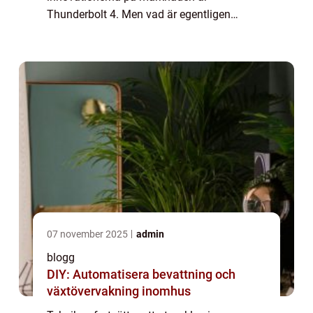
Thunderbolt 4. Men vad är egentligen
Thunderbolt 4 och vad kan vi förvänta oss
av denna nya teknik? I denna artike...
07 november 2025
admin
blogg
DIY: Automatisera bevattning och
växtövervakning inomhus