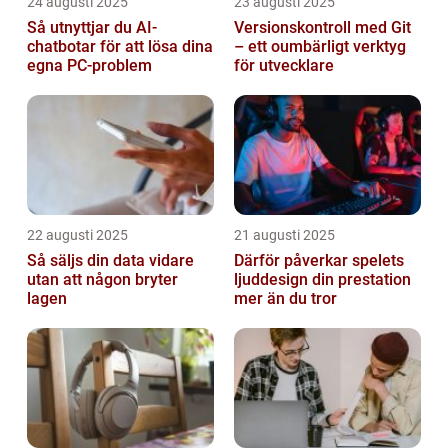
24 augusti 2025
23 augusti 2025
Så utnyttjar du AI-
Versionskontroll med Git
chatbotar för att lösa dina
– ett oumbärligt verktyg
egna PC-problem
för utvecklare
22 augusti 2025
21 augusti 2025
Så säljs din data vidare
Därför påverkar spelets
utan att någon bryter
ljuddesign din prestation
lagen
mer än du tror