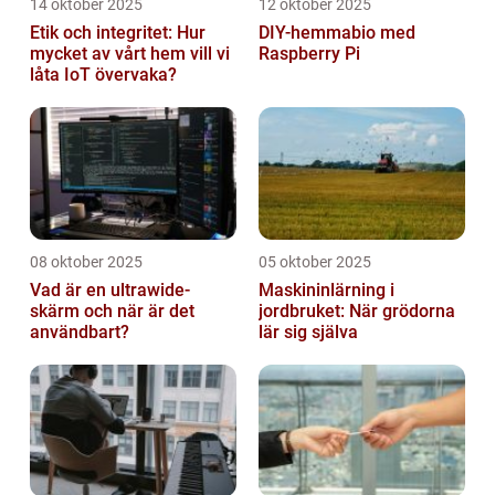
14 oktober 2025
12 oktober 2025
Etik och integritet: Hur
DIY-hemmabio med
mycket av vårt hem vill vi
Raspberry Pi
låta IoT övervaka?
08 oktober 2025
05 oktober 2025
Vad är en ultrawide-
Maskininlärning i
skärm och när är det
jordbruket: När grödorna
användbart?
lär sig själva