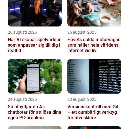
26 augusti 2025
25 augusti 2025
När AI skapar spelvärldar
Havets dolda motorvägar
som anpassar sig till dig i
som håller hela världens
realtid
internet vid liv
24 augusti 2025
23 augusti 2025
Så utnyttjar du AI-
Versionskontroll med Git
chatbotar för att lösa dina
– ett oumbärligt verktyg
egna PC-problem
för utvecklare