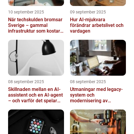
10 september 2025
09 september 2025
När techskulden bromsar
Hur AI-mjukvara
Sverige – gammal
förändrar arbetslivet och
infrastruktur som kostar
vardagen
miljarder
08 september 2025
08 september 2025
Skillnaden mellan en AI-
Utmaningar med legacy-
assistent och en AI-agent
system och
– och varför det spelar
modernisering av
roll
mjukvara