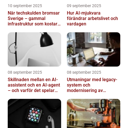
10 september 2025
09 september 2025
När techskulden bromsar
Hur AI-mjukvara
Sverige – gammal
förändrar arbetslivet och
infrastruktur som kostar
vardagen
miljarder
08 september 2025
08 september 2025
Skillnaden mellan en AI-
Utmaningar med legacy-
assistent och en AI-agent
system och
– och varför det spelar
modernisering av
roll
mjukvara