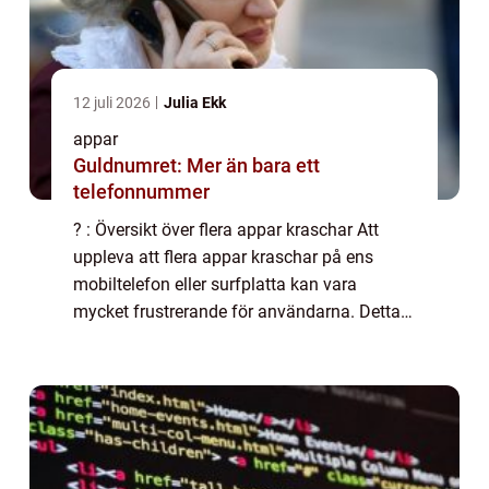
12 juli 2026
Julia Ekk
appar
Guldnumret: Mer än bara ett
telefonnummer
? : Översikt över flera appar kraschar Att
uppleva att flera appar kraschar på ens
mobiltelefon eller surfplatta kan vara
mycket frustrerande för användarna. Detta
fenomen, som har blivit allt vanligare, väcker
frågor om vad som orsakar dessa krascha...