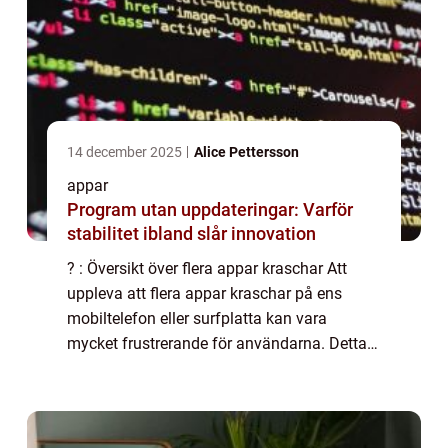
14 december 2025
Alice Pettersson
appar
Program utan uppdateringar: Varför
stabilitet ibland slår innovation
? : Översikt över flera appar kraschar Att
uppleva att flera appar kraschar på ens
mobiltelefon eller surfplatta kan vara
mycket frustrerande för användarna. Detta
fenomen, som har blivit allt vanligare, väcker
frågor om vad som orsakar dessa krascha...