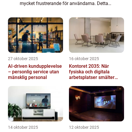
mycket frustrerande för användarna. Detta
fenomen, som har blivit allt vanligare, väcker
frågor om vad som orsakar dessa krascha...
27 oktober 2025
16 oktober 2025
AI-driven kundupplevelse
Kontoret 2035: När
– personlig service utan
fysiska och digitala
mänsklig personal
arbetsplatser smälter
samman
14 oktober 2025
12 oktober 2025