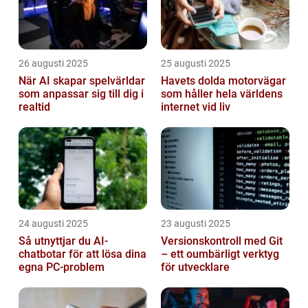
26 augusti 2025
25 augusti 2025
När AI skapar spelvärldar
Havets dolda motorvägar
som anpassar sig till dig i
som håller hela världens
realtid
internet vid liv
24 augusti 2025
23 augusti 2025
Så utnyttjar du AI-
Versionskontroll med Git
chatbotar för att lösa dina
– ett oumbärligt verktyg
egna PC-problem
för utvecklare