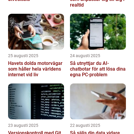
realtid
25 augusti 2025
24 augusti 2025
Havets dolda motorvägar
Så utnyttjar du AI-
som håller hela världens
chatbotar för att lösa dina
internet vid liv
egna PC-problem
23 augusti 2025
22 augusti 2025
Versionskontroll med Git
Så säljs din data vidare