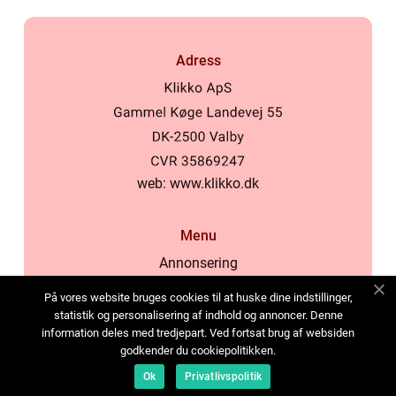
Adress
web:
www.klikko.dk
Menu
Annonsering
Om oss
På vores website bruges cookies til at huske dine indstillinger,
Cookies
statistik og personalisering af indhold og annoncer. Denne
information deles med tredjepart. Ved fortsat brug af websiden
Kontakta oss
godkender du cookiepolitikken.
Sitemap
Ok
Privatlivspolitik