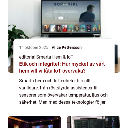
14 oktober 2025
Alice Pettersson
editorial
,
Smarta Hem & IoT
Etik och integritet: Hur mycket av vårt
hem vill vi låta IoT övervaka?
Smarta hem och IoT-enheter blir allt
vanligare, från röststyrda assistenter till
sensorer som övervakar temperatur, ljus och
säkerhet. Men med dessa teknologier följer
frågor om etik och integritet: hur mycket av
v&ari...