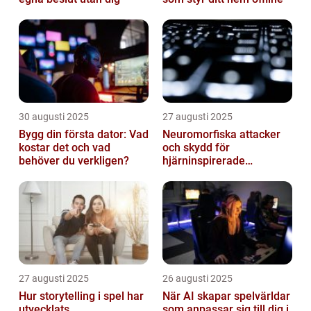
30 augusti 2025
27 augusti 2025
Bygg din första dator: Vad
Neuromorfiska attacker
kostar det och vad
och skydd för
behöver du verkligen?
hjärninspirerade
datorsystem
27 augusti 2025
26 augusti 2025
Hur storytelling i spel har
När AI skapar spelvärldar
utvecklats
som anpassar sig till dig i