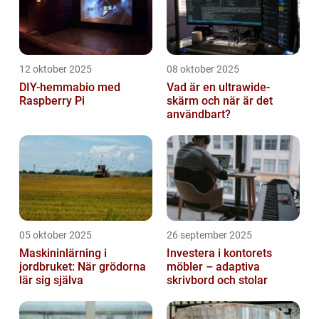
12 oktober 2025
08 oktober 2025
DIY-hemmabio med
Vad är en ultrawide-
Raspberry Pi
skärm och när är det
användbart?
05 oktober 2025
26 september 2025
Maskininlärning i
Investera i kontorets
jordbruket: När grödorna
möbler – adaptiva
lär sig själva
skrivbord och stolar