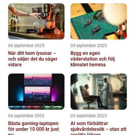
mjukvara
Valley
06 september 2025
05 september 2025
När ditt hem lyssnar –
Bygg en egen
och säljer det du säger
väderstation och följ
vidare
klimatet hemma
04 september 2025
03 september 2025
Bästa gaming-laptopen
AI som förbättrar
för under 10 000 kr just
sjukvårdsbesök – utan att
nu
ersätta läkare